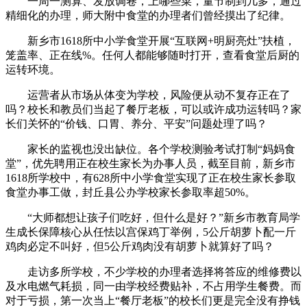
一周一测算、发放调卷，上哪些菜，量节制到几多，通过
精细化的办理，师大附中食堂的办理者们曾经摸出了纪律。
新乡市1618所中小学食堂开展“互联网+明厨亮灶”扶植，
笼盖率、正在线%。任何人都能够随时打开，查看食堂后厨的
运转环境。
运营者从市场从体变为学校，风险便从动不复存正在了
吗？校长和教员们当起了餐厅老板，可以或许成功运转吗？家
长们关怀的“价钱、口胃、养分、平安”问题处理了吗？
家长的监视也没出缺位。各个学校测验考试打制“妈妈食
堂”，优先聘用正在校生家长为办事人员，截至目前，新乡市
1618所学校中，有628所中小学食堂实现了正在校生家长参取
食堂办事工做，封丘县公办学校家长参取率超50%。
“大师都想让孩子们吃好，但什么是好？”新乡市教育局学
生成长保障核心从任怯以宫保鸡丁举例，5公斤胡萝卜配一斤
鸡肉必定不叫好，但5公斤鸡肉没有胡萝卜就算好了吗？
走访多所学校，不少学校的办理者选择将答应的维修费以
及水电燃气耗损，同一由学校经费贴补，不占用学生餐费。而
对于亏损，第一次当上“餐厅老板”的校长们更是完全没有挣钱