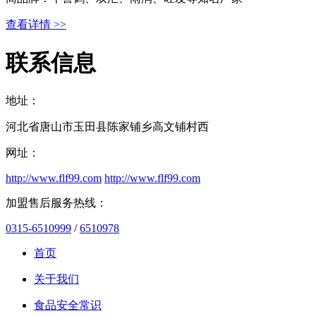
查看详情 >>
联系信息
地址：
河北省唐山市玉田县陈家铺乡高文铺村西
网址：
http://www.flf99.com
http://www.flf99.com
加盟售后服务热线：
0315-6510999
/
6510978
首页
关于我们
食品安全常识