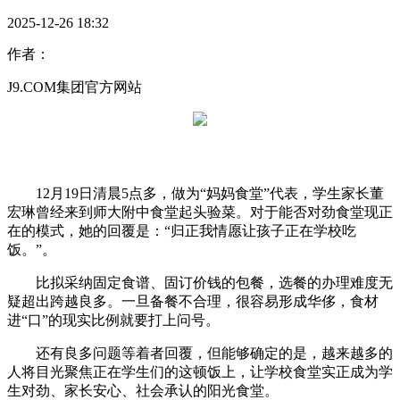
2025-12-26 18:32
作者：
J9.COM集团官方网站
12月19日清晨5点多，做为“妈妈食堂”代表，学生家长董
宏琳曾经来到师大附中食堂起头验菜。对于能否对劲食堂现正
在的模式，她的回覆是：“归正我情愿让孩子正在学校吃
饭。”。
比拟采纳固定食谱、固订价钱的包餐，选餐的办理难度无
疑超出跨越良多。一旦备餐不合理，很容易形成华侈，食材
进“口”的现实比例就要打上问号。
还有良多问题等着者回覆，但能够确定的是，越来越多的
人将目光聚焦正在学生们的这顿饭上，让学校食堂实正成为学
生对劲、家长安心、社会承认的阳光食堂。