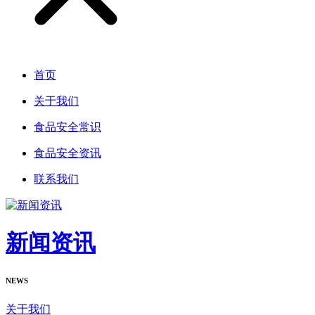
首页
关于我们
食品安全常识
食品安全资讯
联系我们
新闻资讯
NEWS
关于我们