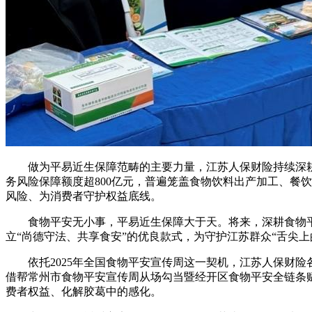
做为平易近生保障范畴的主要力量，江苏人保财险持续深耕食
务风险保障额度超800亿元，普遍笼盖食物饮料出产加工、餐
风险、为消费者守护权益底线。
食物平安无小事，平易近生保障大于天。将来，深耕食物平
立“尚德守法、共享食安”的优良款式，为守护江苏群众“舌尖上
依托2025年全国食物平安宣传周这一契机，江苏人保财险
借帮常州市食物平安宣传周从场勾当暨经开区食物平安全链条
费者权益、化解胶葛中的感化。