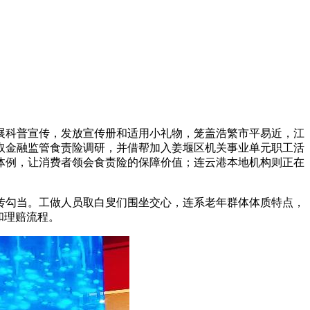
科普宣传，发放宣传册和适用小礼物，笼盖浩繁市平易近，江
取金融监管食责险调研，并借帮加入姜堰区机关事业单元职工活
等体例，让消费者领会食责险的保障价值；连云港本地机构则正在
勾当。工做人员取白叟们围坐交心，连系老年群体体质特点，
和理赔流程。