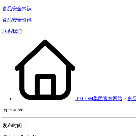
食品安全常识
食品安全资讯
联系我们
J9.COM集团官方网站
>
食
typecontent
发布时间：