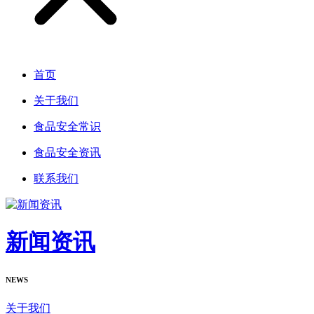
首页
关于我们
食品安全常识
食品安全资讯
联系我们
新闻资讯
NEWS
关于我们