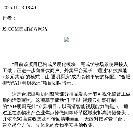
2025-11-23 18:49
作者：
J9.COM集团官方网站
“目前该项目已构成尺度化模块，完成学校场景使用接入
工做，正进一步向餐饮商户、外卖平台延长，通过‘科技赋能
+多元共治’的模式，让‘通明厨房’成为食物平安的标配。”合肥
挪动“AI+明厨亮灶”项目团队暗示。
这是合肥挪动协同监管部分推品发卖环节可视化监督工做
后的活泼写照。这项基于挪动“千里眼”视频云办事打制
的“AI+明厨亮灶”立异项目，以高清智能视频能力为焦点，通
过正在食物出产企业焦点操做间等环节区域安拆高清摄像头，
并依托5G高速收集及时传回清晰画面，无缝对接监管平台，
建立起全方位、立体化的食物平安共治收集。