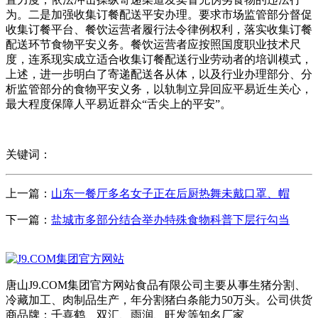
为。二是加强收集订餐配送平安办理。要求市场监管部分督促
收集订餐平台、餐饮运营者履行法令律例权利，落实收集订餐
配送环节食物平安义务。餐饮运营者应按照国度职业技术尺
度，连系现实成立适合收集订餐配送行业劳动者的培训模式，
上述，进一步明白了寄递配送各从体，以及行业办理部分、分
析监管部分的食物平安义务，以轨制立异回应平易近生关心，
最大程度保障人平易近群众“舌尖上的平安”。
关键词：
上一篇：
山东一餐厅多名女子正在后厨热舞未戴口罩、帽
下一篇：
盐城市多部分结合举办特殊食物科普下层行勾当
唐山J9.COM集团官方网站食品有限公司主要从事生猪分割、
冷藏加工、肉制品生产，年分割猪白条能力50万头。公司供货
商品牌：千喜鹤、双汇、雨润、旺发等知名厂家