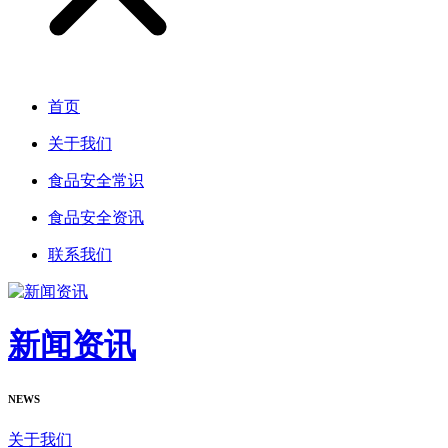
首页
关于我们
食品安全常识
食品安全资讯
联系我们
新闻资讯
NEWS
关于我们