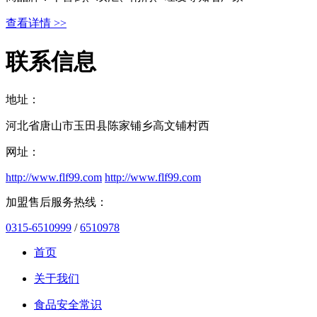
查看详情 >>
联系信息
地址：
河北省唐山市玉田县陈家铺乡高文铺村西
网址：
http://www.flf99.com
http://www.flf99.com
加盟售后服务热线：
0315-6510999
/
6510978
首页
关于我们
食品安全常识