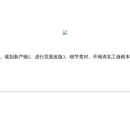
规划新产物2。进行页面改版3。细节查对。不竭夯实工做根本