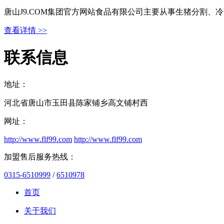
唐山J9.COM集团官方网站食品有限公司主要从事生猪分割
查看详情 >>
联系信息
地址：
河北省唐山市玉田县陈家铺乡高文铺村西
网址：
http://www.flf99.com
http://www.flf99.com
加盟售后服务热线：
0315-6510999
/
6510978
首页
关于我们