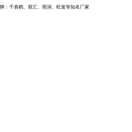
品牌：千喜鹤、双汇、雨润、旺发等知名厂家