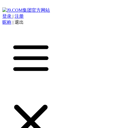
登录
|
注册
昵称
|
退出