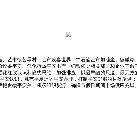
、芒市镇芒晃村、芒市欢喜世界、中石油芒市加油坐、德诚糊口
旅设备平安、危化范畴平安出产、细致领会相关部分和企业工做
强化红线认识和底线思维，加强排查、以最严酷的尺度、最无效
的平安认识，规范平易近宿平安办理，打制平安舒服的村落旅逛
严把食物平安关，积极组织货源，确保节假日期间市场供应充脚