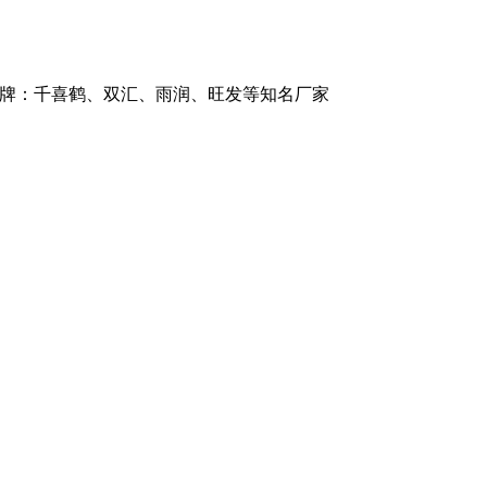
品牌：千喜鹤、双汇、雨润、旺发等知名厂家