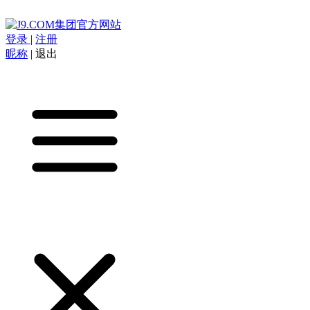
登录
|
注册
昵称
|
退出