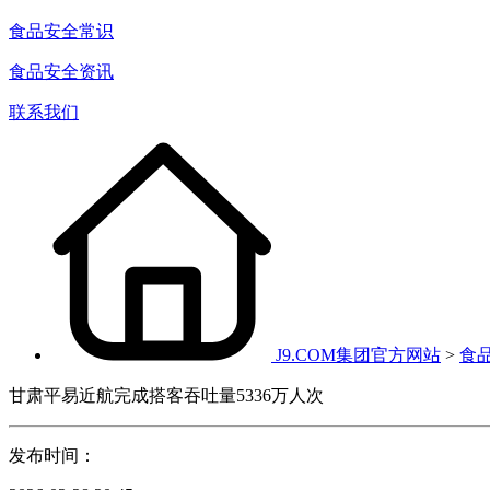
食品安全常识
食品安全资讯
联系我们
J9.COM集团官方网站
>
食
甘肃平易近航完成搭客吞吐量5336万人次
发布时间：