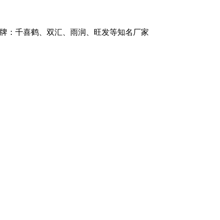
品牌：千喜鹤、双汇、雨润、旺发等知名厂家