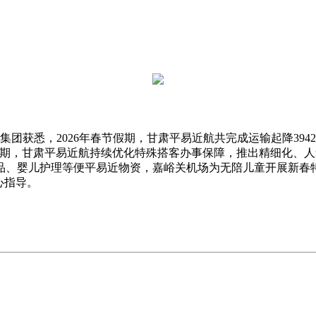
悉，2026年春节假期，甘肃平易近航共完成运输起降3942架
。春节假期，甘肃平易近航持续优化特殊搭客办事保障，推出精细化、
品、婴儿护理等便平易近物资，嘉峪关机场为无陪儿童开展新春特
心指导。