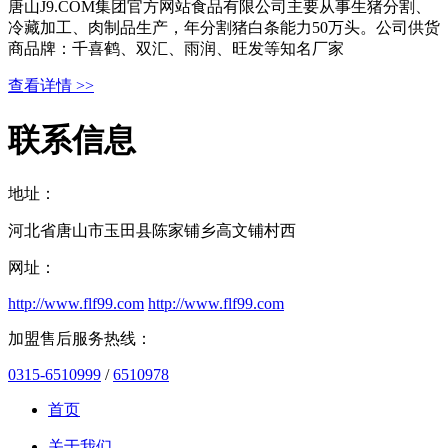
唐山J9.COM集团官方网站食品有限公司主要从事生猪分割、
冷藏加工、肉制品生产，年分割猪白条能力50万头。公司供货
商品牌：千喜鹤、双汇、雨润、旺发等知名厂家
查看详情 >>
联系信息
地址：
河北省唐山市玉田县陈家铺乡高文铺村西
网址：
http://www.flf99.com
http://www.flf99.com
加盟售后服务热线：
0315-6510999
/
6510978
首页
关于我们