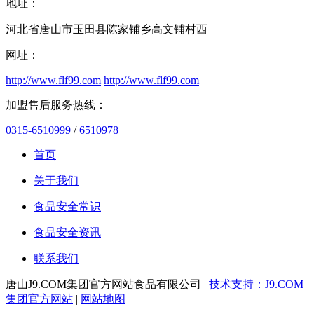
地址：
河北省唐山市玉田县陈家铺乡高文铺村西
网址：
http://www.flf99.com
http://www.flf99.com
加盟售后服务热线：
0315-6510999
/
6510978
首页
关于我们
食品安全常识
食品安全资讯
联系我们
唐山J9.COM集团官方网站食品有限公司 |
技术支持：J9.COM
集团官方网站
|
网站地图