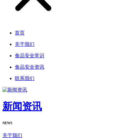
首页
关于我们
食品安全常识
食品安全资讯
联系我们
新闻资讯
NEWS
关于我们