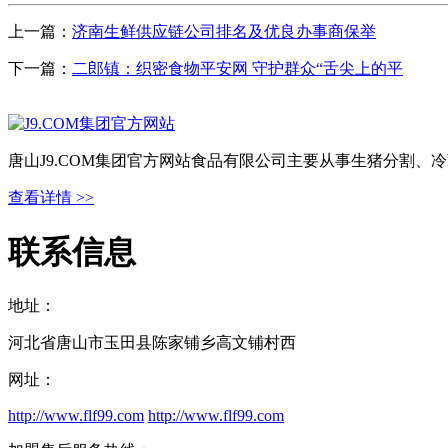
上一篇：
济南生鲜供应链公司排名及优良办事商保举
下一篇：
二郎镇：织密食物平安网 守护群众“舌尖上的平
唐山J9.COM集团官方网站食品有限公司主要从事生猪分割
查看详情 >>
联系信息
地址：
河北省唐山市玉田县陈家铺乡高文铺村西
网址：
http://www.flf99.com
http://www.flf99.com