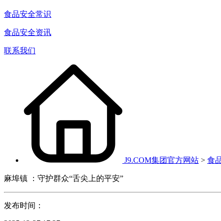
食品安全常识
食品安全资讯
联系我们
J9.COM集团官方网站
>
食
麻埠镇 ：守护群众“舌尖上的平安”
发布时间：