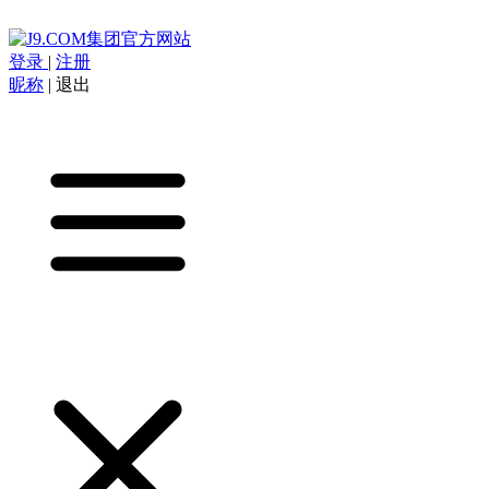
登录
|
注册
昵称
|
退出