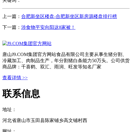
关键词：
上一篇：
合肥新坐区楼盘-合肥新坐区新房源楼盘排行榜
下一篇：
涉食物平安向阳这8家被！
唐山J9.COM集团官方网站食品有限公司主要从事生猪分割、
冷藏加工、肉制品生产，年分割猪白条能力50万头。公司供货
商品牌：千喜鹤、双汇、雨润、旺发等知名厂家
查看详情 >>
联系信息
地址：
河北省唐山市玉田县陈家铺乡高文铺村西
网址：