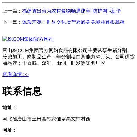
上一篇：
福建省出台为农村食物畅通建牢“防护网”-新华
下一篇：
体裁艺苑：世界文化遗产嘉峪关关城补葺根基落
唐山J9.COM集团官方网站食品有限公司主要从事生猪分割、
冷藏加工、肉制品生产，年分割猪白条能力50万头。公司供货
商品牌：千喜鹤、双汇、雨润、旺发等知名厂家
查看详情 >>
联系信息
地址：
河北省唐山市玉田县陈家铺乡高文铺村西
网址：