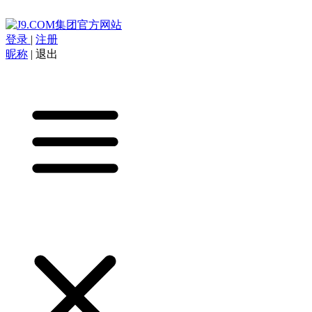
登录
|
注册
昵称
|
退出