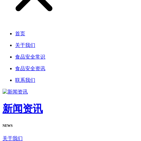
首页
关于我们
食品安全常识
食品安全资讯
联系我们
新闻资讯
NEWS
关于我们