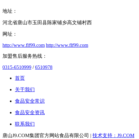
地址：
河北省唐山市玉田县陈家铺乡高文铺村西
网址：
http://www.flf99.com
http://www.flf99.com
加盟售后服务热线：
0315-6510999
/
6510978
首页
关于我们
食品安全常识
食品安全资讯
联系我们
唐山J9.COM集团官方网站食品有限公司 |
技术支持：J9.COM