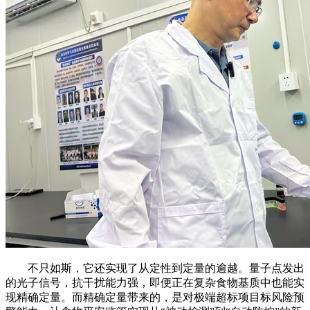
不只如斯，它还实现了从定性到定量的逾越。量子点发出
的光子信号，抗干扰能力强，即便正在复杂食物基质中也能实
现精确定量。而精确定量带来的，是对极端超标项目标风险预