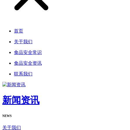
首页
关于我们
食品安全常识
食品安全资讯
联系我们
新闻资讯
NEWS
关于我们