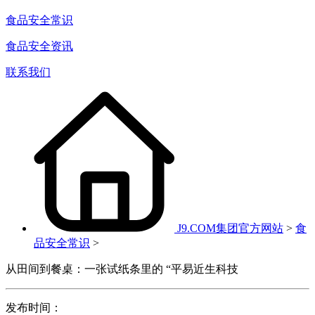
食品安全常识
食品安全资讯
联系我们
J9.COM集团官方网站
>
食
品安全常识
>
从田间到餐桌：一张试纸条里的 “平易近生科技
发布时间：