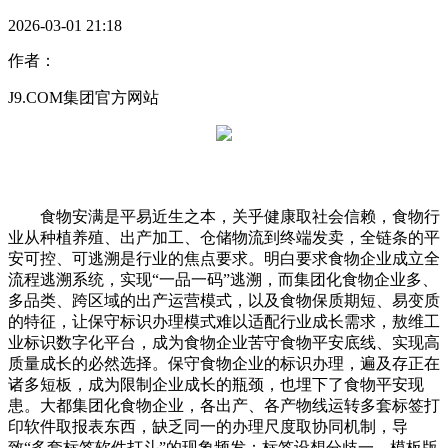
2026-03-01 21:18
作者：
J9.COM集团官方网站
食物安满是平易近生之本，关乎健康取社会信赖，食物行
业从种植养殖、出产加工、仓储物流到终端发卖，全链条的平
安可控、可逃溯是行业的焦点要求。明白要求食物企业成立全
流程逃溯系统，实现“一品一码”逃溯，而集团化食物企业多、
多品类、跨区域的出产运营模式，以及食物保质期短、易变质
的特征，让保守标识办理模式难以适配行业成长需求，敖维工
业标识数字化平台，成为食物企业苦守食物平安底线、实现高
质量成长的必然选择。保守食物企业的标识办理，遍及存正在
诸多短板，成为限制企业成长的瓶颈，也埋下了食物平安现
患。大都集团化食物企业，各出产、各产物线运转多套标签打
印软件取报表东西，缺乏同一的办理尺度取协同机制，导
致“多套标签软件打斗”的现象频发：标签设想分歧一、模板版