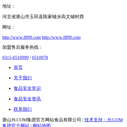
地址：
河北省唐山市玉田县陈家铺乡高文铺村西
网址：
http://www.flf99.com
http://www.flf99.com
加盟售后服务热线：
0315-6510999
/
6510978
首页
关于我们
食品安全常识
食品安全资讯
联系我们
唐山J9.COM集团官方网站食品有限公司 |
技术支持：J9.COM
集团官方网站
|
网站地图