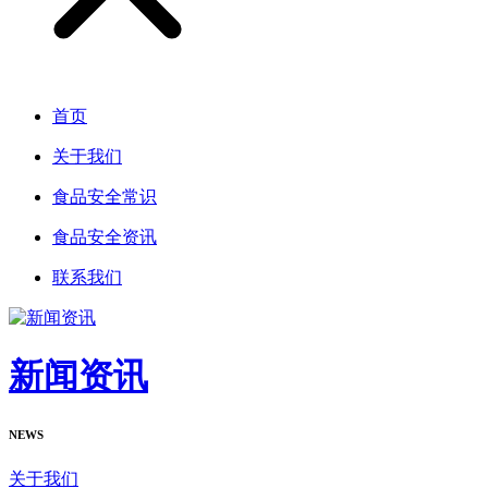
首页
关于我们
食品安全常识
食品安全资讯
联系我们
新闻资讯
NEWS
关于我们