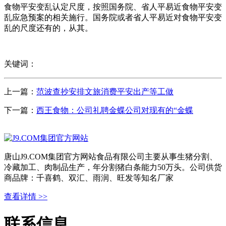
食物平安变乱认定尺度，按照国务院、省人平易近食物平安变
乱应急预案的相关施行。国务院或者省人平易近对食物平安变
乱的尺度还有的，从其。
关键词：
上一篇：
范波查抄安排文旅消费平安出产等工做
下一篇：
西王食物：公司礼聘金蝶公司对现有的“金蝶
唐山J9.COM集团官方网站食品有限公司主要从事生猪分割、
冷藏加工、肉制品生产，年分割猪白条能力50万头。公司供货
商品牌：千喜鹤、双汇、雨润、旺发等知名厂家
查看详情 >>
联系信息