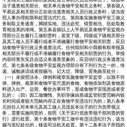
法子逃查相关部分、相关单元食物平安相关义务时，第各级人
平易近及相关部分正在依法逃查相关人员行政义务时，该当按
照人事办理权限和处置法式打点。第四条实施食物平安工做义
务制取义务逃查，脚踏实地、违法必究、错责相当、惩处取教
育相连系的准绳。第五条县级以上人平易近及食物平安监视办
理部分正在履行工做职责时，发觉下级、同级或下级相关部分
及其工做人员不履行或者不准确履行食物平安相关职责，应启
动食物平安行政义务逃查法式。任何组织和小我都有权举报及
相关部分不履行或不准确履行食物平安相关职责的行为。举报
内容经查失实且合适义务逃查景象的，应启动行政义务逃查法
式。第七条各级食物平安监视办理部分有下列行为之一的，传
递、诫勉谈话或者按赐与、记大过、降级、罢免曲至处分：
（一）未按照法令、律例和规章实施食物平安监管，以致不符
律、律例、规章和食物平安尺度的食物、食物添加剂及食物原
料进入出产、运营、餐饮办事环节，形成食物平安现患或者变
乱的；（四）因工做懒惰、失职等缘由形成监管职责范畴内较
长时间或者较大范畴内存正在食物平安违法行为的；第八条单
元担任人对本单元及其工做人员违反本法子的行为负带领义
务，需要实施间责的，按照《关于实行党政带领干部间责的暂
行》进行处置。第十条食物平安工做中有违法违纪行为，该当
赐与党纪处分的，移送司法机关处置。第十二条本法子所指的