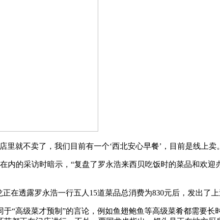
里就不卖了，我们目前有一个‘西北安心早餐’，目前是线上卖
在内的采访时暗示，“复盘了罗永浩来西贝吃饭时的菜品和欢迎办
在透露罗永浩一行五人15道菜品总消费为830元后，发出了上
“高级菜才预制”的言论，例如鱼翅鲍鱼等高级菜肴都需要长时