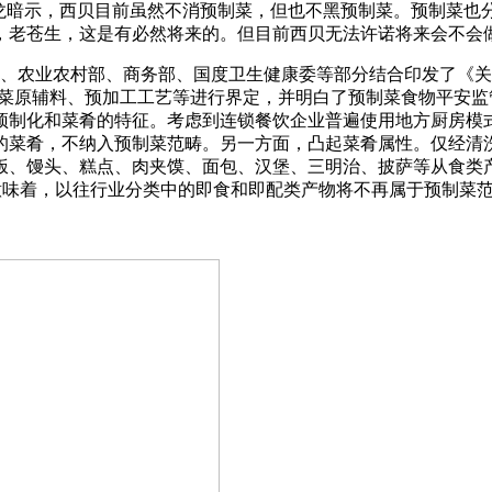
暗示，西贝目前虽然不消预制菜，但也不黑预制菜。预制菜也
，老苍生，这是有必然将来的。但目前西贝无法许诺将来会不会
部、农业农村部、商务部、国度卫生健康委等部分结合印发了《关
制菜原辅料、预加工工艺等进行界定，并明白了预制菜食物平安
预制化和菜肴的特征。考虑到连锁餐饮企业普遍使用地方厨房模
的菜肴，不纳入预制菜范畴。另一方面，凸起菜肴属性。仅经清
饭、馒头、糕点、肉夹馍、面包、汉堡、三明治、披萨等从食类
意味着，以往行业分类中的即食和即配类产物将不再属于预制菜