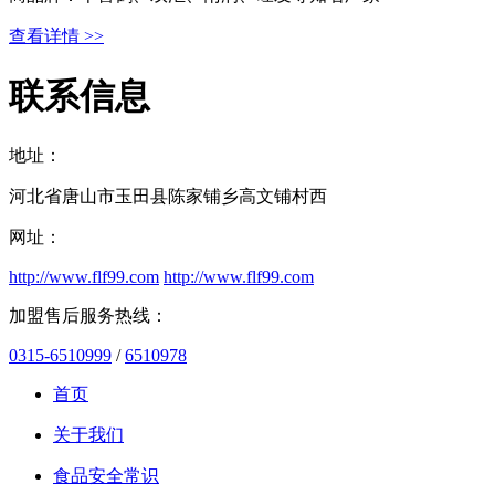
查看详情 >>
联系信息
地址：
河北省唐山市玉田县陈家铺乡高文铺村西
网址：
http://www.flf99.com
http://www.flf99.com
加盟售后服务热线：
0315-6510999
/
6510978
首页
关于我们
食品安全常识