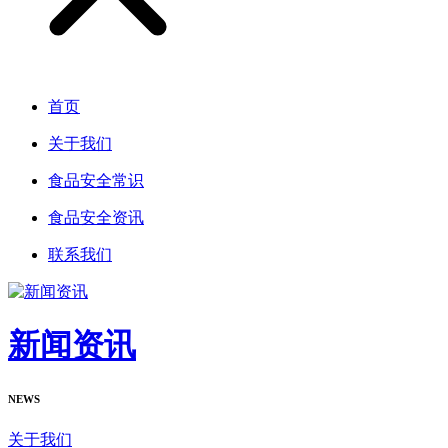
首页
关于我们
食品安全常识
食品安全资讯
联系我们
新闻资讯
NEWS
关于我们