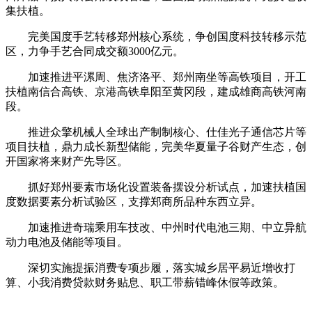
集扶植。
完美国度手艺转移郑州核心系统，争创国度科技转移示范
区，力争手艺合同成交额3000亿元。
加速推进平漯周、焦济洛平、郑州南坐等高铁项目，开工
扶植南信合高铁、京港高铁阜阳至黄冈段，建成雄商高铁河南
段。
推进众擎机械人全球出产制制核心、仕佳光子通信芯片等
项目扶植，鼎力成长新型储能，完美华夏量子谷财产生态，创
开国家将来财产先导区。
抓好郑州要素市场化设置装备摆设分析试点，加速扶植国
度数据要素分析试验区，支撑郑商所品种东西立异。
加速推进奇瑞乘用车技改、中州时代电池三期、中立异航
动力电池及储能等项目。
深切实施提振消费专项步履，落实城乡居平易近增收打
算、小我消费贷款财务贴息、职工带薪错峰休假等政策。