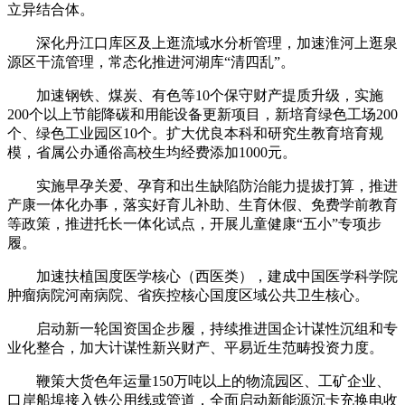
立异结合体。
深化丹江口库区及上逛流域水分析管理，加速淮河上逛泉
源区干流管理，常态化推进河湖库“清四乱”。
加速钢铁、煤炭、有色等10个保守财产提质升级，实施
200个以上节能降碳和用能设备更新项目，新培育绿色工场200
个、绿色工业园区10个。扩大优良本科和研究生教育培育规
模，省属公办通俗高校生均经费添加1000元。
实施早孕关爱、孕育和出生缺陷防治能力提拔打算，推进
产康一体化办事，落实好育儿补助、生育休假、免费学前教育
等政策，推进托长一体化试点，开展儿童健康“五小”专项步
履。
加速扶植国度医学核心（西医类），建成中国医学科学院
肿瘤病院河南病院、省疾控核心国度区域公共卫生核心。
启动新一轮国资国企步履，持续推进国企计谋性沉组和专
业化整合，加大计谋性新兴财产、平易近生范畴投资力度。
鞭策大货色年运量150万吨以上的物流园区、工矿企业、
口岸船埠接入铁公用线或管道，全面启动新能源沉卡充换电收