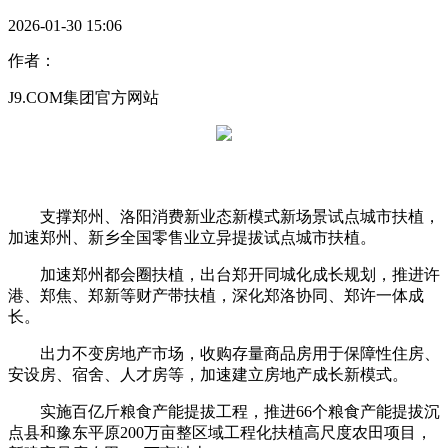
2026-01-30 15:06
作者：
J9.COM集团官方网站
支撑郑州、洛阳消费新业态新模式新场景试点城市扶植，
加速郑州、新乡全国零售业立异提拔试点城市扶植。
加速郑州都会圈扶植，出台郑开同城化成长规划，推进许
港、郑焦、郑新等财产带扶植，深化郑洛协同、郑许一体成
长。
出力不变房地产市场，收购存量商品房用于保障性住房、
安设房、宿舍、人才房等，加速建立房地产成长新模式。
实施百亿斤粮食产能提拔工程，推进66个粮食产能提拔沉
点县和豫东平原200万亩整区域工程化扶植高尺度农田项目，