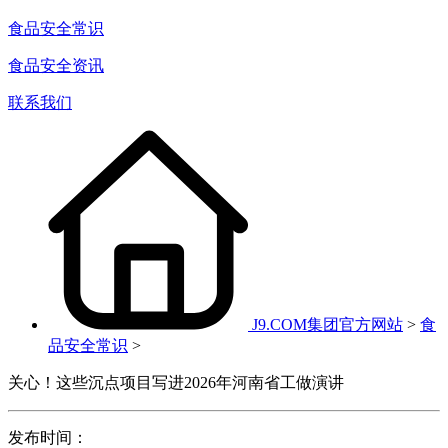
食品安全常识
食品安全资讯
联系我们
J9.COM集团官方网站
>
食
品安全常识
>
关心！这些沉点项目写进2026年河南省工做演讲
发布时间：