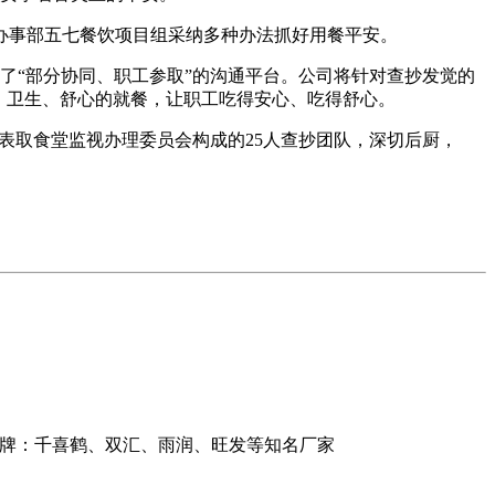
事部五七餐饮项目组采纳多种办法抓好用餐平安。
建了“部分协同、职工参取”的沟通平台。公司将针对查抄发觉的
、卫生、舒心的就餐，让职工吃得安心、吃得舒心。
表取食堂监视办理委员会构成的25人查抄团队，深切后厨，
品牌：千喜鹤、双汇、雨润、旺发等知名厂家