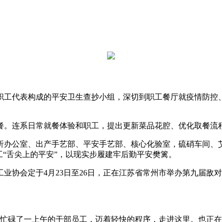
代表构成的平安卫生查抄小组，深切到职工餐厅就疫情防控、
。连系日常就餐体验和职工，提出更新菜品花腔、优化取餐流程
析办公室、出产手艺部、平安手艺部、核心化验室，硫硝车间、
工“舌尖上的平安”，以现实步履建牢后勤平安樊篱。
会定于4月23日至26日，正在江苏省常州市举办第九届敌对型
忙碌了一上午的干部员工，迈着轻快的程序，走进这里。也正在