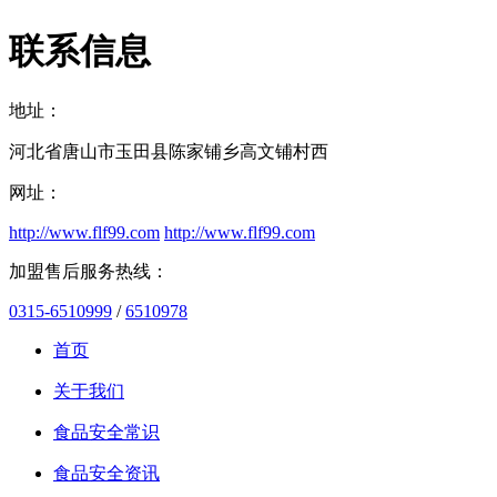
联系信息
地址：
河北省唐山市玉田县陈家铺乡高文铺村西
网址：
http://www.flf99.com
http://www.flf99.com
加盟售后服务热线：
0315-6510999
/
6510978
首页
关于我们
食品安全常识
食品安全资讯