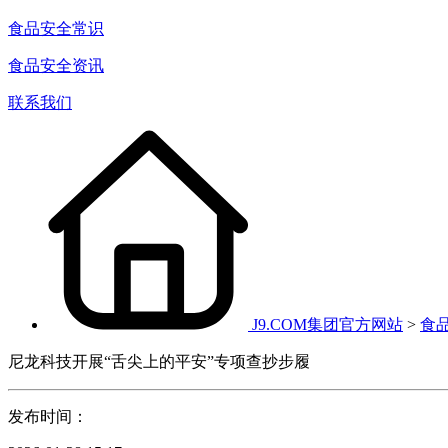
食品安全常识
食品安全资讯
联系我们
J9.COM集团官方网站
>
食
尼龙科技开展“舌尖上的平安”专项查抄步履
发布时间：