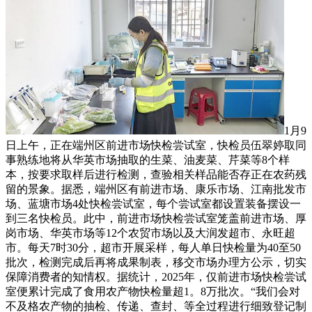
1月9
日上午，正在端州区前进市场快检尝试室，快检员伍翠婷取同
事熟练地将从华英市场抽取的生菜、油麦菜、芹菜等8个样
本，按要求取样后进行检测，查验相关样品能否存正在农药残
留的景象。据悉，端州区有前进市场、康乐市场、江南批发市
场、蓝塘市场4处快检尝试室，每个尝试室都设置装备摆设一
到三名快检员。此中，前进市场快检尝试室笼盖前进市场、厚
岗市场、华英市场等12个农贸市场以及大润发超市、永旺超
市。每天7时30分，超市开展采样，每人单日快检量为40至50
批次，检测完成后再将成果制表，移交市场办理方公示，切实
保障消费者的知情权。据统计，2025年，仅前进市场快检尝试
室便累计完成了食用农产物快检量超1。8万批次。“我们会对
不及格农产物的抽检、传递、查封、等全过程进行细致登记制