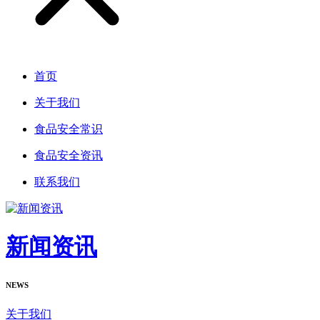
首页
关于我们
食品安全常识
食品安全资讯
联系我们
新闻资讯
NEWS
关于我们