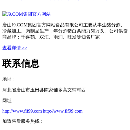
唐山J9.COM集团官方网站食品有限公司主要从事生猪分割、
冷藏加工、肉制品生产，年分割猪白条能力50万头。公司供货
商品牌：千喜鹤、双汇、雨润、旺发等知名厂家
查看详情 >>
联系信息
地址：
河北省唐山市玉田县陈家铺乡高文铺村西
网址：
http://www.flf99.com
http://www.flf99.com
加盟售后服务热线：