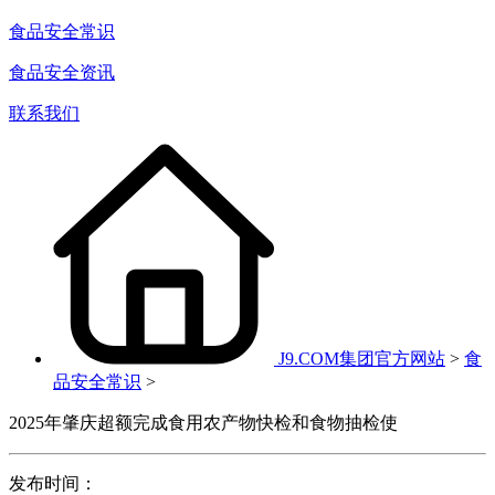
食品安全常识
食品安全资讯
联系我们
J9.COM集团官方网站
>
食
品安全常识
>
2025年肇庆超额完成食用农产物快检和食物抽检使
发布时间：